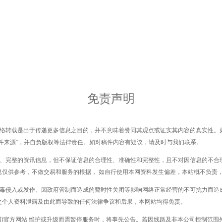
免责声明
网络转载是出于传递更多信息之目的，并不意味着赞同其观点或证实其内容的真实性。
件来源”，并自负版权等法律责任。如对稿件内容有疑议，请及时与我们联系。
确、完整的资讯信息，但不保证信息的合理性、准确性和完整性，且不对因信息的不合
息仅供参考，不做交易和服务的根据， 如自行使用本网资料发生偏差，本站概不负责
病毒侵入或发作、因政府管制而造成的暂时性关闭等影响网络正常经营的不可抗力而造
之个人资料泄露及由此而导致的任何法律争议和后果，本网站均得免责。
国)官方网站 维护或升级而需暂停服务时，将事先公告。若因线路及非本公司控制范