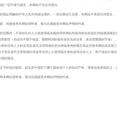
成的一切不便与损失，本网站不负任何责任。
明的规定而触犯中华人民共和国法律的，一切后果自己负责，本网站不承担任何责任。
直接、间接使用本网站资料者，视为自愿接受本网站声明的约束。
许的范围内，不承担任何人士就使用或未能使用本网站所提供的信息或任何链接或项目
损害赔偿（包括但不限于收益、预期利润的损失或失去的业务、未实现预期的节省）。
分发给任何人士时会违反该司法管辖地区的法律或条例的规定或会导致本网站或其第三
息不宜在该司法管辖地区供该等任何人士使用或分发给该等任何人士。用户须自行保证
当地的规定。
或文字的知识版权，如无意中侵犯了哪个媒体或个人的知识产权，请来信或来电告之，
使用本网站资料者，视为自愿接受本网站声明的约束。