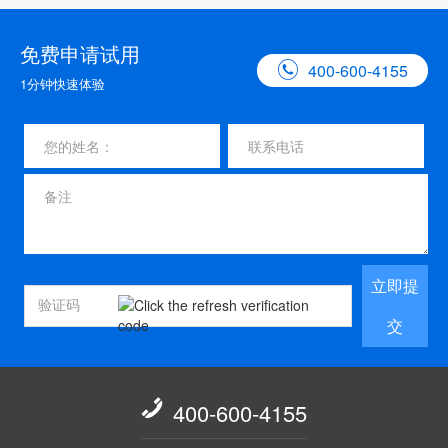
免费申请试用

400-600-4155
1分钟快速体验
立即提
交

400-600-4155