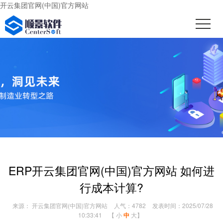
开云集团官网(中国)官方网站
ERP开云集团官网(中国)官方网站 如何进
行成本计算?
来源： 开云集团官网(中国)官方网站
人气：4782
发表时间：2025/07/28
10:33:41
【
小
中
大
】