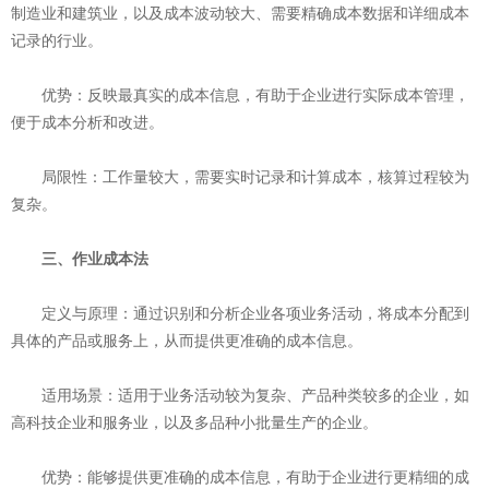
制造业和建筑业，以及成本波动较大、需要精确成本数据和详细成本
记录的行业。
‌优势‌：反映最真实的成本信息，有助于企业进行实际成本管理，
便于成本分析和改进。
‌局限性‌：工作量较大，需要实时记录和计算成本，核算过程较为
复杂。
三、作业成本法
‌定义与原理‌：通过识别和分析企业各项业务活动，将成本分配到
具体的产品或服务上，从而提供更准确的成本信息。
‌适用场景‌：适用于业务活动较为复杂、产品种类较多的企业，如
高科技企业和服务业，以及多品种小批量生产的企业。
‌优势‌：能够提供更准确的成本信息，有助于企业进行更精细的成