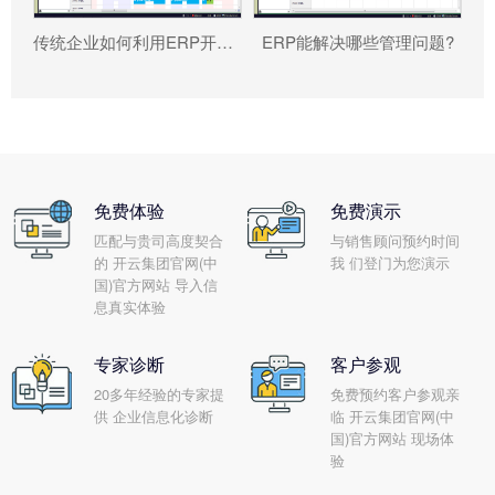
传统企业如何利用ERP开云集团官网(中国)官方网站 重塑竞争力?
ERP能解决哪些管理问题?
免费体验
免费演示
匹配与贵司高度契合
与销售顾问预约时间
的 开云集团官网(中
我 们登门为您演示
国)官方网站 导入信
息真实体验
专家诊断
客户参观
20多年经验的专家提
免费预约客户参观亲
供 企业信息化诊断
临 开云集团官网(中
国)官方网站 现场体
验