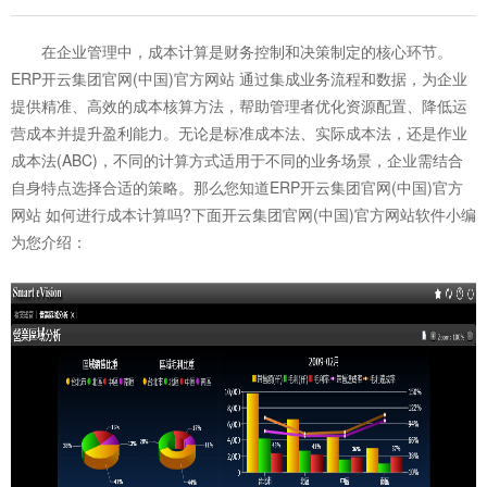
在企业管理中，成本计算是财务控制和决策制定的核心环节。
ERP开云集团官网(中国)官方网站 通过集成业务流程和数据，为企业
提供精准、高效的成本核算方法，帮助管理者优化资源配置、降低运
营成本并提升盈利能力。无论是标准成本法、实际成本法，还是作业
成本法(ABC)，不同的计算方式适用于不同的业务场景，企业需结合
自身特点选择合适的策略。那么您知道
ERP开云集团官网(中国)官方
网站
如何进行成本计算吗?下面开云集团官网(中国)官方网站软件小编
为您介绍：