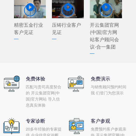



精密五金行业
压铸行业客户
开云集团官网
客户见证
见证
(中国)官方网
站客户顾问会
议-合一集团
免费体验
免费演示
匹配与贵司高度契合
与销售顾问预约时间
的 开云集团官网(中
我 们登门为您演示
国)官方网站 导入信
息真实体验
专家诊断
客户参观
20多年经验的专家提
免费预约客户参观亲
供 企业信息化诊断
临 开云集团官网(中