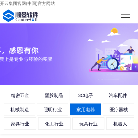
开云集团官网(中国)官方网站
精密五金
塑胶制品
3C电子
汽车配件
机械制造
照明行业
家用电器
医疗器械
家具行业
化工行业
玩具行业
机器人