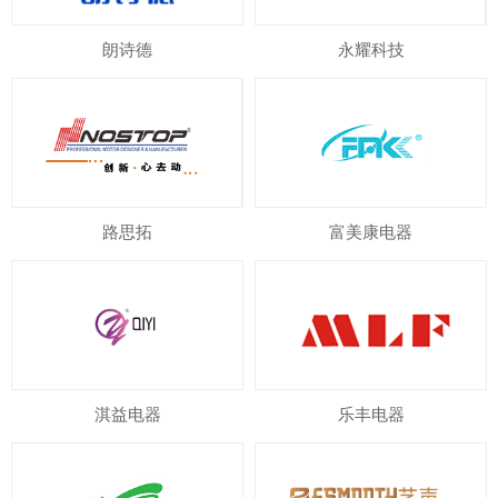
朗诗德
永耀科技
路思拓
富美康电器
淇益电器
乐丰电器