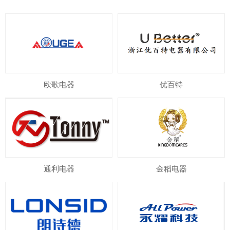
欧歌电器
优百特
通利电器
金稻电器