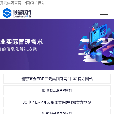
开云集团官网(中国)官方网站
精密五金ERP开云集团官网(中国)官方网站
塑胶制品ERP软件
3C电子ERP开云集团官网(中国)官方网站
汽车配件ERP软件