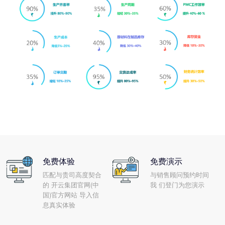
免费体验
免费演示
匹配与贵司高度契合
与销售顾问预约时间
的 开云集团官网(中
我 们登门为您演示
国)官方网站 导入信
息真实体验