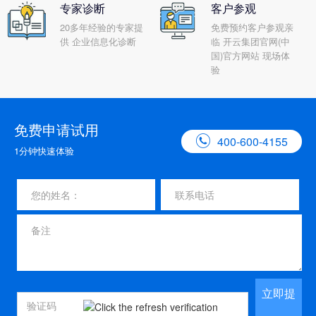
专家诊断
客户参观
20多年经验的专家提
免费预约客户参观亲
供 企业信息化诊断
临 开云集团官网(中
国)官方网站 现场体
验
免费申请试用

400-600-4155
1分钟快速体验
立即提