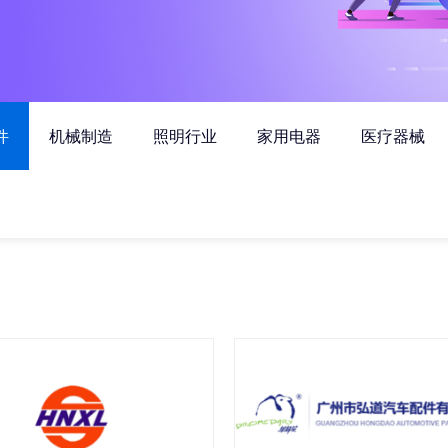
件
机械制造
照明行业
家用电器
医疗器械