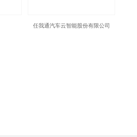
任我通汽车云智能股份有限公司