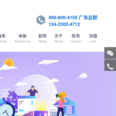
400-600-4155 广东总部

134-3302-4712
服务
体验
新闻
关于
联系
加盟
rvice
Experience
News
About
Contact
Join
关注
微信
服务
热线
回到
顶部