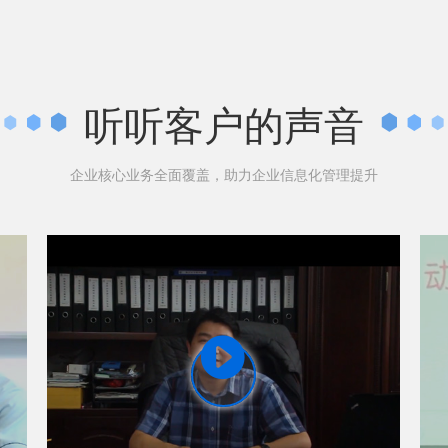
听听客户的声音
企业核心业务全面覆盖，助力企业信息化管理提升
