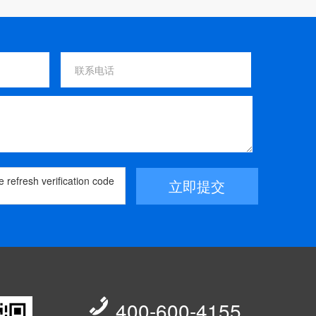
立即提交

400-600-4155