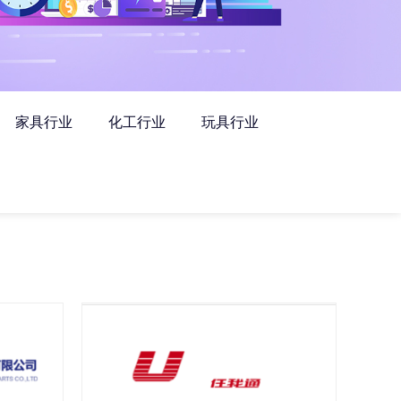
家具行业
化工行业
玩具行业