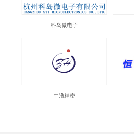
科岛微电子
中浩精密