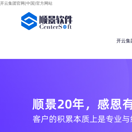
开云集团官网(中国)官方网站
开云集