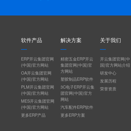
软件产品
解决方案
关于我们
ERP开云集团官网
精密五金ERP开云
开云集团官网(中
(中国)官方网站
集团官网(中国)官
国)官方网站介绍
方网站
OA开云集团官网
研发中心
(中国)官方网站
塑胶制品ERP软件
发展历程
PLM开云集团官网
3C电子ERP开云集
荣誉资质
(中国)官方网站
团官网(中国)官方
网站
MES开云集团官网
(中国)官方网站
汽车配件ERP软件
更多ERP产品
更多ERP方案