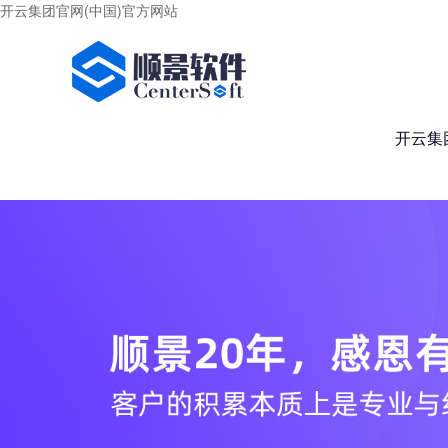
开云集团官网(中国)官方网站
开云集