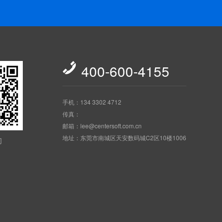

400-600-4155
手机：134 3302 4712
传真：
邮箱：lee@centersoft.com.cn
地址：东莞市南城区天安数码城C2区10楼1006
们