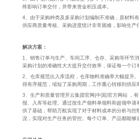
终影响订单交付，并带来资金积压成本。
4、由于采购种类及多采购计划编制不准确，原材料
供应商质量考核、采购进度统计非常困难，影响生产
解决方案：
1
、销售订单与生产、车间工序、仓存、采购等环节
采购计划的准确性大大提升交付效率，保证每一个订
2
、仓库规范出入库流程，仓库物料准确率大幅提升。
得有序规范，缩短了采购周期，工作重心转移到供应
3
、生产和质量管理开云集团官网(中国)官方网站 
报、入库等处理。通过按生产领料单领料和超领申请
供了基础，帮助万航实现了对于材料成本的分析与控
况，实现对生产任务的管控。每个订单、产品都能够