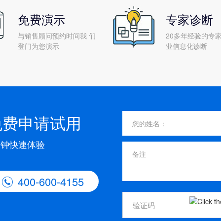
免费演示
专家诊断
与销售顾问预约时间我 们
20多年经验的专家
登门为您演示
业信息化诊断
免费申请试用
分钟快速体验
400-600-4155
