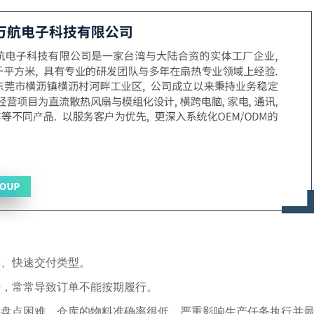
种、快速交付类型。
行，常常导致订单不能按期履行。
件盘点困难，仓库的物料准确率很低，严重影响生产任务执行并