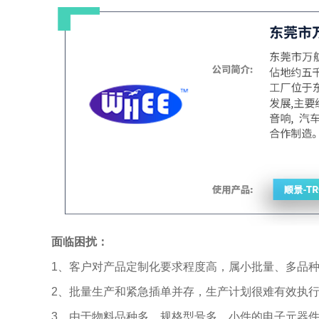
面临困扰：
1、客户对产品定制化要求程度高，属小批量、多品
2、批量生产和紧急插单并存，生产计划很难有效执
3、由于物料品种多，规格型号多，小件的电子元器