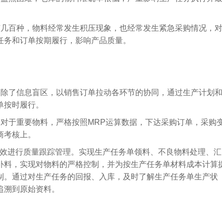
有几百种，物料经常发生积压现象，也经常发生紧急采购情况，
任务和订单按期履行，影响产品质量。
消除了信息盲区，以销售订单拉动各环节的协同，通过生产计划
单按时履行。
对于重要物料，严格按照MRP运算数据，下达采购订单，采购
商考核上。
，有效进行质量跟踪管理。实现生产任务单领料、不良物料处理、汇
补料，实现对物料的严格控制，并为按生产任务单材料成本计算
制。通过对生产任务的回报、入库，及时了解生产任务单生产状
追溯到原始资料。