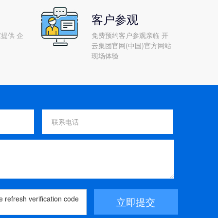
客户参观
提供 企
免费预约客户参观亲临 开
云集团官网(中国)官方网站
现场体验
立即提交