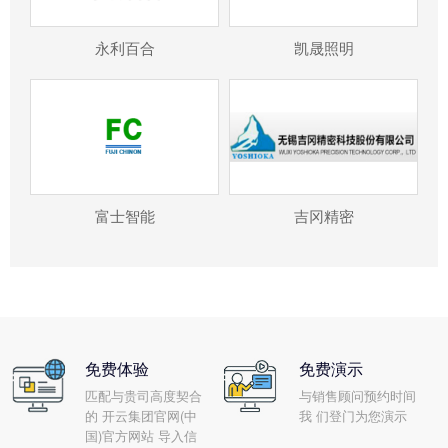
永利百合
凯晟照明
富士智能
吉冈精密
免费体验
免费演示
匹配与贵司高度契合
与销售顾问预约时间
的 开云集团官网(中
我 们登门为您演示
国)官方网站 导入信