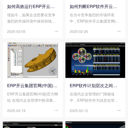
的集成性、自动化和数据分析
如何高效运行ERP开云集团官网(中国)官方网站 推动企业管理升级?
如何判断ERP软件开云集团官网(中国)官方网站 实施程度?
能力，成为企业重塑管理流
现如今，如果企业想要在竞争
在当今竞争激烈的市场环境
程、实现从混乱到井然的转变
激烈的市场环境中保持持续的
中，ERP软件开云集团官网(中
的关键。那么从混乱到井然，E
竞争优势，就必须不断优化内
国)官方网站 的实施已成为提升
RP管理开云集团官网(中国)官
2025-03-05

2025-02-26

部管理流程，提升运营效率。
企业竞争力、优化业务流程和
方网站 如何重塑企业管理流程
其中，ERP开云集团官网(中国)
降低成本的重要手段。然而，
呢?
官方网站 作为一种高度集成的
在实施这一战略举措后，如何
信息化解决方案，正日益成为
准确判断ERP软件开云集团官
众多企业推动管理升级、加速
网(中国)官方网站 的实施程
数字化转型不可或缺的重要工
度，确保其充分释放潜能，为
具。
企业带来实实在在的效益增
长，这不仅是对企业决策者战
略眼光与智慧的深度考验，更
ERP开云集团官网(中国)官方网站 在企业战略中的关键作用是什么?
ERP软件计划层次之间的区别是什么?
是衡量ERP项目是否达到预期
ERP开云集团官网(中国)官方网
在现代企业管理的广阔领域
目标、取得成功的核心标尺。
站 在现代企业管理中扮演着举
中，ERP软件作为信息化管理
足轻重的角色，其对于企业战
的核心工具，扮演着至关重要
2025-02-19

2025-02-12

略的关键作用不容忽视。毕
的角色。它不仅整合了企业内
竟，ERP开云集团官网(中国)官
部的各类资源，还通过精细化
方网站 作为整合企业内部资
的计划层次划分，支持了从高