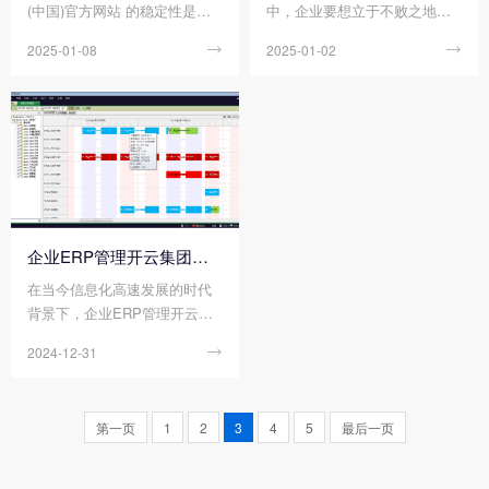
(中国)官方网站 的稳定性是衡
中，企业要想立于不败之地，
驱动力。
量其性能的关键指标之一，直
必须不断寻求提高竞争力的方
2025-01-08

2025-01-02

接影响到企业日常运营的顺畅
法。而ERP软件作为一种集成
程度以及数据的安全性。因
化的管理工具，通过整合企业
此，因此，提高ERP开云集团
内部的各项资源，包括人力、
官网(中国)官方网站 的稳定性
物力、财力等，提供了一个统
是重中之重，它不仅关乎企业
一的平台，使企业能够更加高
的运营效率，还关系到企业的
效地管理和协调各项业务流
信息安全和长远发展。
程。这种集成化的管理方式不
仅有助于优化资源配置、提升
运营效率，还能增强企业的决
企业ERP管理开云集团官网(中国)官方网站 的计划层次包括有哪些内容?
策能力、改善客户服务质量，
在当今信息化高速发展的时代
从而全面提升企业的市场竞争
背景下，企业ERP管理开云集
力。因此，合理利用ERP软
团官网(中国)官方网站 以其兼
件，已经成为众多企业提升竞
2024-12-31

具多层次与多维度的复杂结
争力的重要手段。
构，成为了企业运营管理不可
或缺的重要工具。通过高效集
第一页
1
2
3
4
5
最后一页
成企业的各类资源，企业ERP
管理开云集团官网(中国)官方网
站 能够实现对企业运营活动的