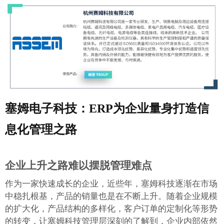
塞姆电子科技：ERP为企业量身打造信
息化管理之路
企业上升之路难以摆脱管理难点
作为一家快速成长的企业，近些年，塞姆科技逐渐在市场
中稳扎根基，产品的销量也是在不断上升。随着企业规模
的扩大化，产品结构的多样化，客户订单的定制化等形势
的转变，让塞姆科技管理层深刻的了解到，企业内部依然