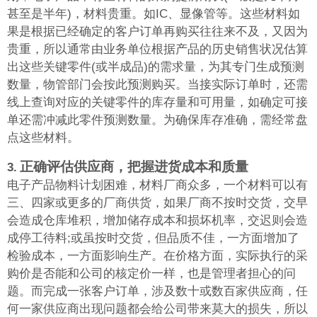
甚至是半年)，材料贵重。如IC、显像管等。这些材料如
果是根据已经确定的客户订单再购买往往来不及，又因为
贵重，所以通常由业务单位根据产品的历史销售状况估算
出这些关键零件(或半成品)的需求量，为其专门生成预测
数量，物管部门会按此预测购买。当接实际订单时，还需
线上查询对应的关键零件的库存量和可用量，如确定可接
单还需冲减此零件预测数量。为确保库存准确，需经常盘
点这些材料。
正确评估供应商，把握进货成本和质量
3.
电子产品物料计划困难，材料厂商众多，一个材料可以有
三、四家或更多的厂商供货，如果厂商不按时交货，交早
会造成仓库堆积，增加储存成本和损坏机率，交迟则会造
成停工待料;或虽按时交货，但品质不佳，一方面增加了
检验成本，一方面影响生产。在价格方面，实际执行的采
购价是否能和公司的核定价一样，也是管理者担心的问
题。而完成一张客户订单，涉及数十或数百家供应商，任
何一家供应商出现问题都会给公司带来莫大的损失，所以