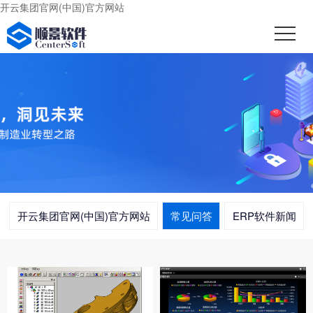
开云集团官网(中国)官方网站
开云集团官网(中国)官方网站
常见问答
ERP软件新闻