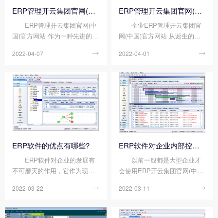
ERP管理开云集团官网(中国)官方网站 为什么受到企业的青睐?
ERP管理开云集团官网(中国)官方网站 的失控是指哪些?
ERP管理开云集团官网(中
企业ERP管理开云集团官
国)官方网站 作为一种先进的企
网(中国)官方网站 从诞生的那
业管理模式，必须建立在良好
一天就开始飞速发展，并快速
2022-04-07

2022-04-01

的管理环境和基础上，才能有
的进入到企业管理的各个角
效发挥其应有的作用。随着ER
落，在每一次应用的过程中都
P管理开云集团官网(中国)官方
得到新的改进。实施ERP管理
网站 的广泛应用，想必会有很
开云集团官网(中国)官方网站
多的朋友产生一个疑问，ERP
的过程中，稍有不慎就容易失
管理开云集团官网(中国)官方网
控。那么ERP管理开云集团官
站 为什么会受到众多企业的青
网(中国)官方网站 的失控是指
睐...
哪些方面呢?...
ERP软件的优点有哪些?
ERP软件对企业内部控制的影响
ERP软件对企业的发展有
以前一般都是大型企业才
不可磨灭的作用，它作为现代
会使用ERP开云集团官网(中国)
企业不可或缺的一款管理型软
官方网站 进行内部管理，提高
2022-03-22

2022-03-11

件，能够帮助企业实现数据在
工作效率，以前的ERP开云集
各个部门之间的实时同步，为
团官网(中国)官方网站 更多像
企业的管理层做决策时提供真
是财务管理开云集团官网(中国)