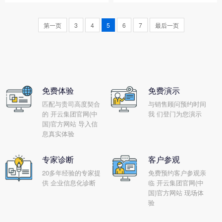
方面是工作人员操作导致的，
团官网(中国)官方网站 ，全面
是可以通过培训、确认单据钱
整合销售、采购、成本、库
第一页
3
4
5
6
7
最后一页
检查、单据审核等方法改善。
存、财务、工程、人力等资
另一方面就是ERP开云集团官
源，实现最佳资源组合，取得
网(中国)官方网站 的缺陷，是
最佳效益，已成为中小企...
比较头痛的问...
免费体验
免费演示
匹配与贵司高度契合
与销售顾问预约时间
的 开云集团官网(中
我 们登门为您演示
国)官方网站 导入信
息真实体验
专家诊断
客户参观
20多年经验的专家提
免费预约客户参观亲
供 企业信息化诊断
临 开云集团官网(中
国)官方网站 现场体
验