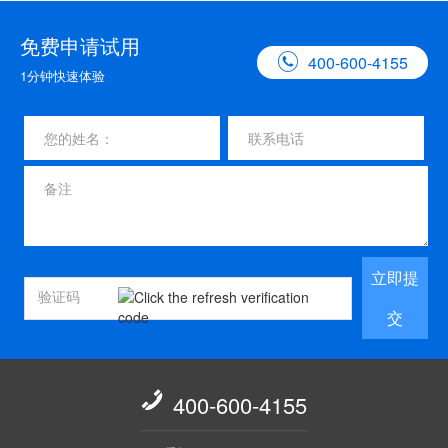
免费申请试用

400-600-4155
1分钟快速体验
立即提
交

400-600-4155