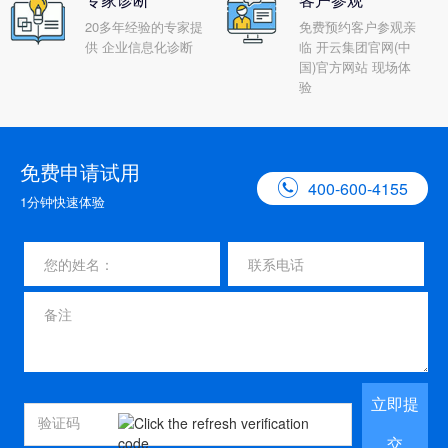
20多年经验的专家提
免费预约客户参观亲
供 企业信息化诊断
临 开云集团官网(中
国)官方网站 现场体
验
免费申请试用

400-600-4155
1分钟快速体验
立即提
交