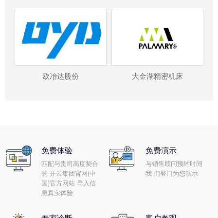
欧冶达股份
大金湖精密机床
免费体验
免费演示
匹配与贵司高度契合
与销售顾问预约时间
的 开云集团官网(中
我 们登门为您演示
国)官方网站 导入信
息真实体验
专家诊断
客户参观