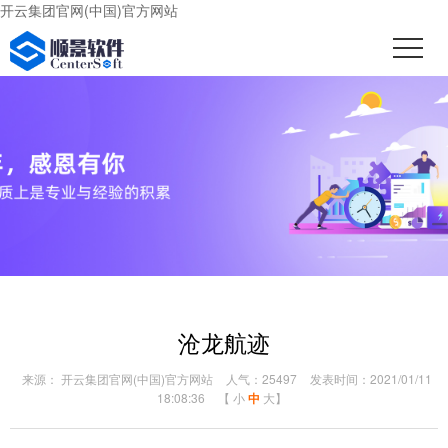
开云集团官网(中国)官方网站
沧龙航迹
来源： 开云集团官网(中国)官方网站
人气：25497
发表时间：2021/01/11
18:08:36
【
小
中
大
】