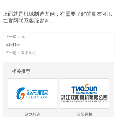
上面就是机械制造案例，有需要了解的朋友可以
在官网联系客服咨询。
上一篇：
无
返回目录
下一篇：
双阳风机
相关推荐
沧龙航迹
双阳风机